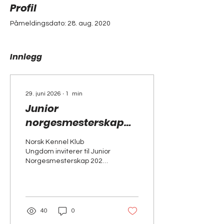
Profil
Påmeldingsdato: 28. aug. 2020
Innlegg
29. juni 2026
∙
1
min
Junior
norgesmesterskap
2026
Norsk Kennel Klub
Ungdom inviterer til Junior
Norgesmesterskap 2026,
22. - 23. august på
området til Drøbak
hundeklubb! Dette er
samme sted som det
offisielle landslagsuttaket
40
0
i agility. Adresse: Nordre