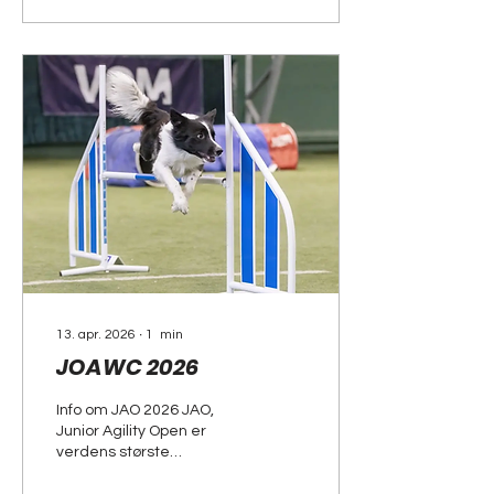
Ellevei 40, 1449 Drøbak
Årets Junior NM er et
uoffisielt stevne i lydighet,
rallylydighet, kreativ
lydighet og agility +
blåbærløp. Åpent for
førere i ALLE aldre, men
kun de under 26 år er
med i kampen om
Juniornorgesmester
titlene. Dommere: Agility:
Katarina Sundli Bråthen
Lydighet: Lene...
13. apr. 2026
∙
1
min
JOAWC 2026
Info om JAO 2026 JAO,
Junior Agility Open er
verdens største
internasjonalt stevne for