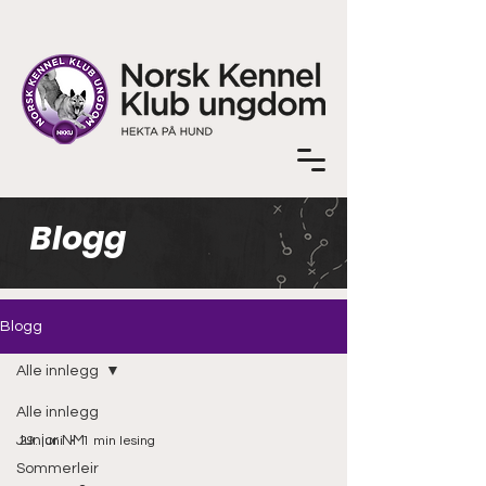
Blogg
Blogg
Alle innlegg
Alle innlegg
Junior NM
29. juni
1 min lesing
Sommerleir