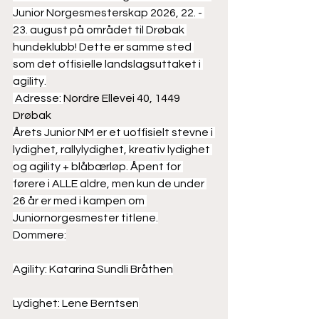
Junior Norgesmesterskap 2026, 22. - 
23. august på området til Drøbak 
hundeklubb! Dette er samme sted 
som det offisielle landslagsuttaket i 
agility.
 Adresse: 
Nordre Ellevei 40, 1449 
Drøbak
Årets Junior NM er et uoffisielt stevne i 
lydighet, rallylydighet, kreativ lydighet 
og agility + blåbærløp. Åpent for 
førere i ALLE aldre, men kun de under 
26 år er med i kampen om 
Juniornorgesmester titlene.
Dommere:
Agility: Katarina Sundli Bråthen
Lydighet: Lene Berntsen