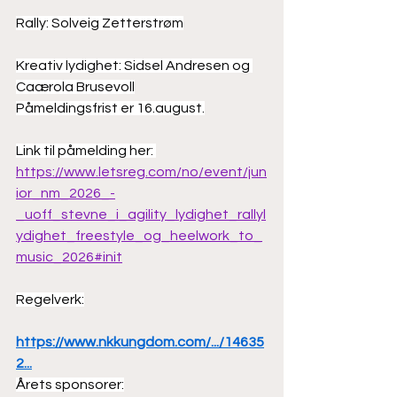
Rally: Solveig Zetterstrøm
Kreativ lydighet: Sidsel Andresen og 
Caærola Brusevoll
Påmeldingsfrist er 16.august.
Link til påmelding her: 
https://www.letsreg.com/no/event/jun
ior_nm_2026_-
_uoff_stevne_i_agility_lydighet_rallyl
ydighet_freestyle_og_heelwork_to_
music_2026#init
Regelverk:
https://www.nkkungdom.com/.../14635
2
...
Årets sponsorer: