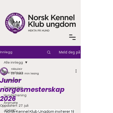
Meld deg på
Innlegg
Alle innlegg
nkkuleir
Alle innlegg
29. juni
1 min lesing
Junior
Junior NM
norgesmesterskap
Sommerleir
Hundetrening
2026
Årsmøte
Oppdatert:
27. juli
JOAWC
Norsk Kennel Klub Ungdom inviterer til 