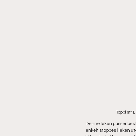
Toppl str 
Denne leken passer best 
enkelt stappes i leken ut