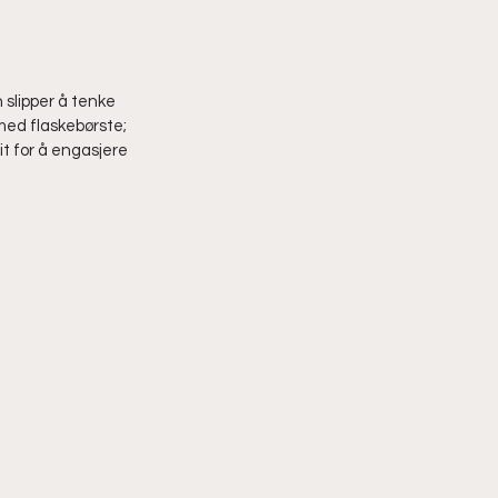
 slipper å tenke 
med flaskebørste; 
it for å engasjere 