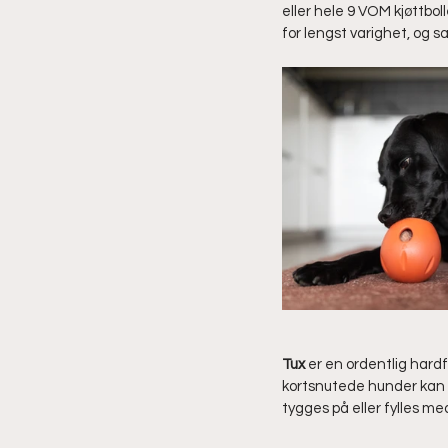
eller hele 9 VOM kjøttboll
for lengst varighet, og sa
Tux 
er en ordentlig hardf
kortsnutede hunder kan b
tygges på eller fylles me