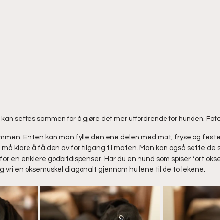
XL kan settes sammen for å gjøre det mer utfordrende for hunden. Foto
ammen. Enten kan man fylle den ene delen med mat, fryse og feste
n må klare å få den av for tilgang til maten. Man kan også sette de
r for en enklere godbitdispenser. Har du en hund som spiser fort oks
 vri en oksemuskel diagonalt gjennom hullene til de to lekene.