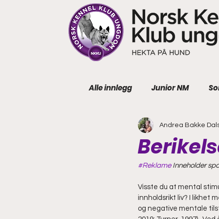
Alle innlegg
Junior NM
So
Andrea Bakke Dal
JOAWC
Berikels
#Reklame
 Inneholder sp
Visste du at mental stimul
innholdsrikt liv? I lik
og negative mentale tils