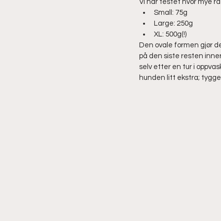
Vi har testet hvor mye r
Small: 75g
Large: 250g
XL: 500g(!)
Den ovale formen gjør de
på den siste resten inne
selv etter en tur i oppva
hunden litt ekstra; tyggep