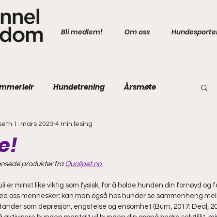
Bli medlem!
Om oss
Hundesporte
mmerleir
Hundetrening
Årsmøte
seth
1. mars 2023
4 min lesing
e!
onsede produkter fra 
Qualipet.no.
i er minst like viktig som fysisk, for å holde hunden din fornøyd og f
het med oss mennesker; kan man også hos hunder se sammenheng me
tander som depresjon, engstelse og ensomhet (Burn, 2017; Deal, 20