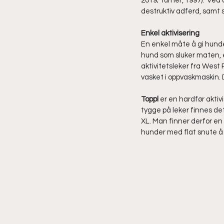
2019; Turner, 1997).  Ved
destruktiv adferd, samt 
Enkel aktivisering
En enkel måte å gi hunden
hund som sluker maten, er 
aktivitetsleker fra West P
vasket i oppvaskmaskin. 
Toppl 
er en hardfør aktiv
tygge på leker finnes det 
XL. Man finner derfor en 
hunder med flat snute å b