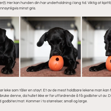
er(!). Her kan hunden din har underholdning i lang tid. Viktig at kjøttb
nnsynligvis minst gris. 
ør leke som tåler en støyt. Et av de mest holdbare lekene man kan f
ruke denne, da hullet ikke er for utfordrende å få godbiter ut av. 
d godbiter/mat. Kommer i to størrelser; small og large. 