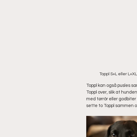
Toppl S+L eller L+
Toppl kan også pusles s
Toppl over, slik at hunde
med tørrôr eller godbite
sette to Toppl sammen og