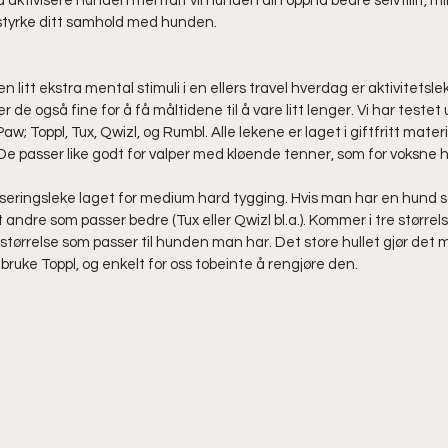
 å aktivisere hunden mentalt vil hunden din oppnå bedre selvtillit, m
styrke ditt samhold med hunden. 
 litt ekstra mental stimuli i en ellers travel hverdag er aktivitetsl
de også fine for å få måltidene til å vare litt lenger. Vi har testet ut
aw; Toppl, Tux, Qwizl, og Rumbl. Alle lekene er laget i giftfritt materi
De passer like godt for valper med kløende tenner, som for voksne h
iseringsleke laget for medium hard tygging. Hvis man har en hund so
andre som passer bedre (Tux eller Qwizl bl.a.). Kommer i tre størrelse
størrelse som passer til hunden man har. Det store hullet gjør det mu
ruke Toppl, og enkelt for oss tobeinte å rengjøre den.