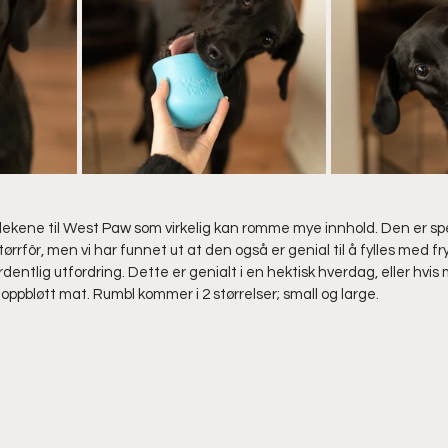
slekene til West Paw som virkelig kan romme mye innhold. Den er spes
ørrfôr, men vi har funnet ut at den også er genial til å fylles med fr
rdentlig utfordring. Dette er genialt i en hektisk hverdag, eller hvis
 oppbløtt mat. Rumbl kommer i 2 størrelser; small og large.