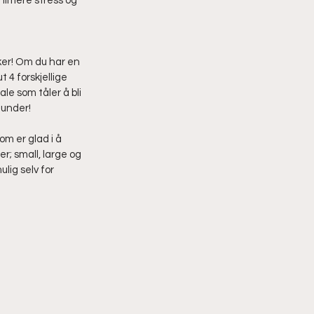
inimere stress og 
eker! Om du har en 
 4 forskjellige 
ale som tåler å bli 
under! 
m er glad i å 
r; small, large og 
lig selv for 