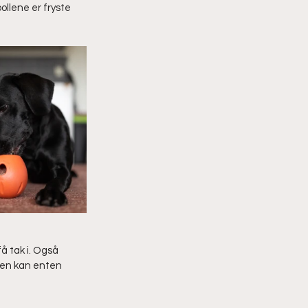
ollene er fryste 
å tak i. Også 
Den kan enten 