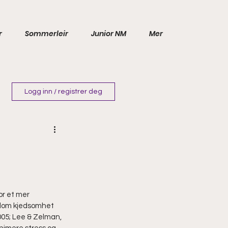
r
Sommerleir
Junior NM
Mer
Logg inn / registrer deg
or et mer 
llom kjedsomhet 
05; Lee & Zelman, 