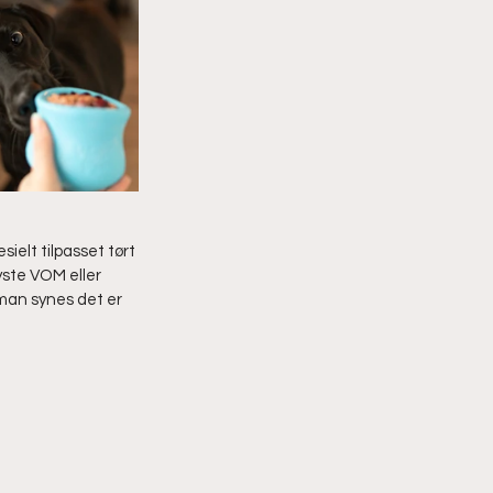
ielt tilpasset tørt 
yste VOM eller 
 man synes det er 