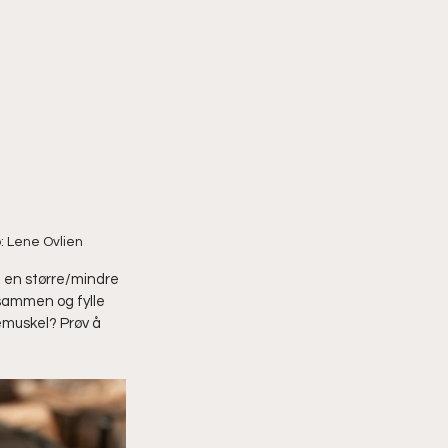
: Lene Ovlien
 en større/mindre 
 sammen og fylle 
emuskel? Prøv å 