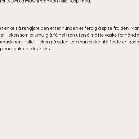
åfôr (VOM og MUSH) man kan fylle Toppl med:
t enkelt å rengjøre den etter hunden er ferdig å spise fra den. Man
rst i leken som er umulig å få helt ren uten å måtte vaske for hånd 
skmaskinen. Hullet i leken på siden kan man bruke til å feste en godb
inne, gulrotsticks, kjeks. 