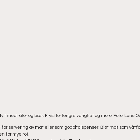
L fylt med råfôr og bær. Fryst for lengre varighet og moro. Foto: Lene O
for servering av mat eller som godbitdispenser. Bløt mat som våtfôr 
en for mye rot. 