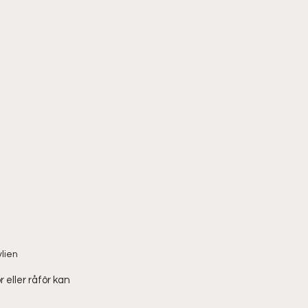
vlien
eller råfôr kan 